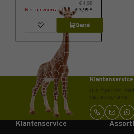
€ 4,99
Niet op voorraad
€ 3,99 *
Bestel
Klantenservice
U kunt per mail, tele
met ons opnemen.
Klantenservice
Assort