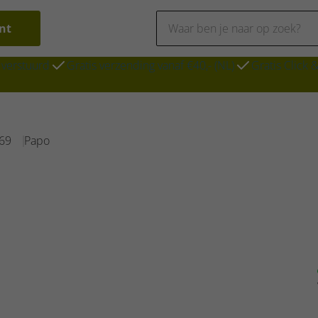
nt
 verstuurd
Gratis verzending vanaf €40,- (NL)
Gratis Click 
69
Papo