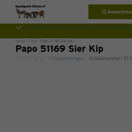
Assortime
Op werkdagen voor 16:00 uur besteld, dezelfde dag
Home
Papo
Papo 51169 Sier Kip
Papo 51169 Sier Kip
0 beoordelingen
Artikelnummer: 511