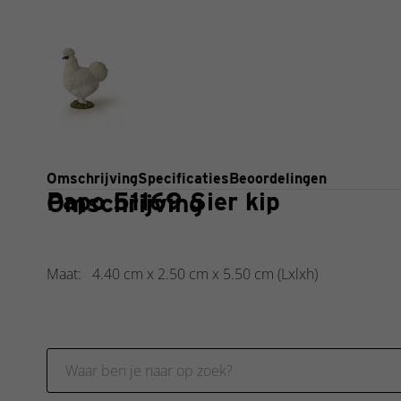
Omschrijving
Specificaties
Beoordelingen
Papo 51169 Sier kip
Omschrijving
Maat:
4.40 cm
x
2.50 cm
x
5.50 cm
(Lxlxh)
Specificaties