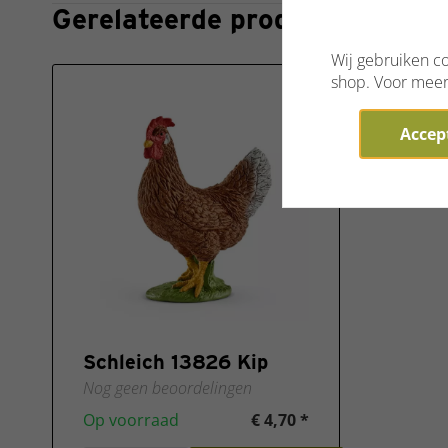
Gerelateerde producten
Wij gebruiken co
shop. Voor meer 
Accept
Schleich 13826 Kip
Nog geen beoordelingen
Op voorraad
€ 4,70 *