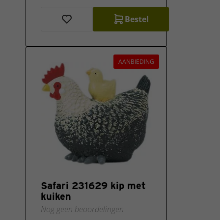
Bestel
AANBIEDING
Safari 231629 kip met
kuiken
Nog geen beoordelingen