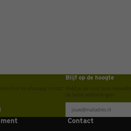
Blijf op de hoogte
fonisch of via whatsapp contact
Meld je aan voor onze nieuwsbr
de beste aanbiedingen!
iment
Contact