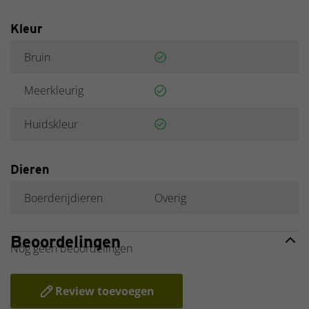
Kleur
Bruin
Meerkleurig
Huidskleur
Dieren
Boerderijdieren
Overig
Beoordelingen
Nog geen beoordelingen
Review toevoegen