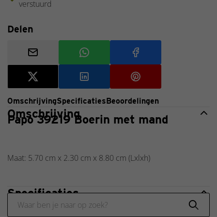
verstuurd
Delen
Omschrijving
Specificaties
Beoordelingen
Omschrijving
Papo 39219 Boerin met mand
Maat:
5.70 cm
x
2.30 cm
x
8.80 cm
(Lxlxh)
Specificaties